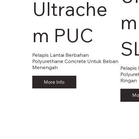
Ultrache
m
m PUC
S
Pelapis Lantai Berbahan
Polyurethane Concrete Untuk Beban
Menengah
Pelapis
Polyure
Ringan
More Info
Mo