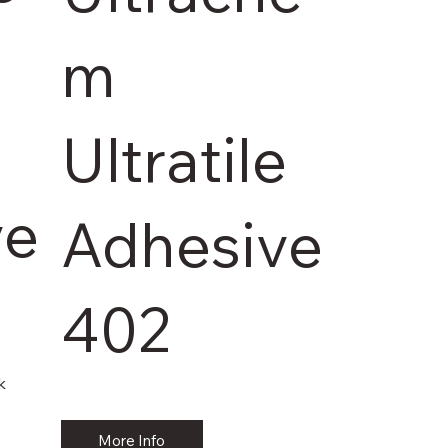
m
e
Ultratile
ve
Adhesive
402
k
More Info