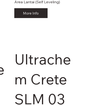
Area Lantai (Self Leveling)
More Info
Ultrache
e
m Crete
e
SLM 03