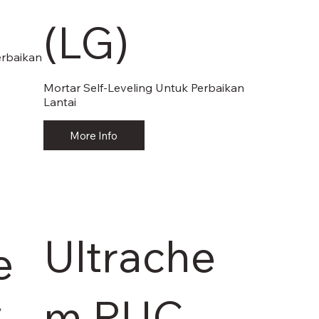
(LG)
erbaikan
Mortar Self-Leveling Untuk Perbaikan
Lantai
More Info
Ultrache
e
m PUC