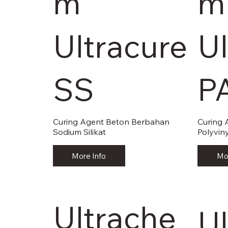
m
m
Ultracure
Ul
SS
P
Curing Agent Beton Berbahan
Curing 
Sodium Silikat
Polyvin
More Info
Mo
Ultrache
U