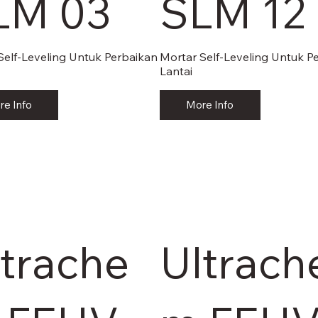
LM 03
SLM 12
Self-Leveling Untuk Perbaikan
Mortar Self-Leveling Untuk P
Lantai
re Info
More Info
ltrache
Ultrach