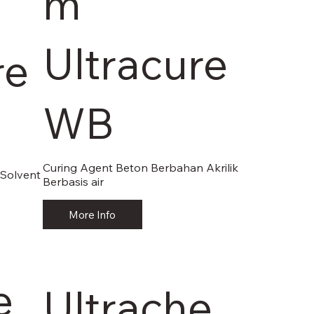
m
Ultracure
re
WB
Curing Agent Beton Berbahan Akrilik
 Solvent
Berbasis air
More Info
e
Ultrache