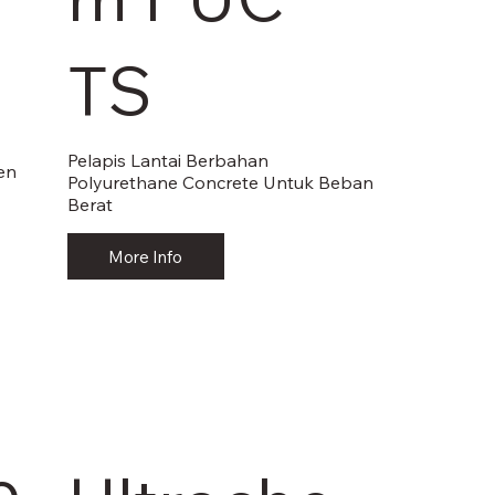
V
TS
Pelapis Lantai Berbahan
en
Polyurethane Concrete Untuk Beban
Berat
More Info
e