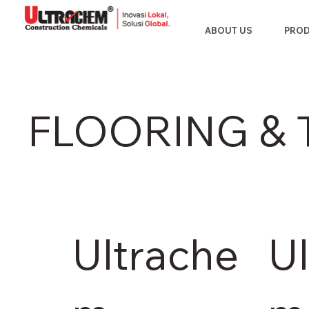
ABOUT US
PRO
FLOORING & 
Ultrache
U