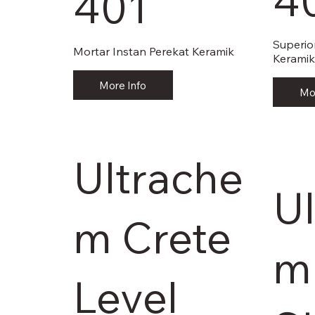
4
401
Superio
Mortar Instan Perekat Keramik
Kerami
More Info
Mo
Ultrache
U
m Crete
m
Level