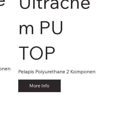
Ultrache
m PU
TOP
ponen
Pelapis Polyurethane 2 Komponen
More Info