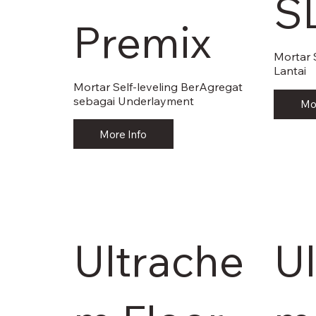
S
Premix
Mortar 
Lantai
Mortar Self-leveling BerAgregat
sebagai Underlayment
Mo
More Info
Ultrache
U