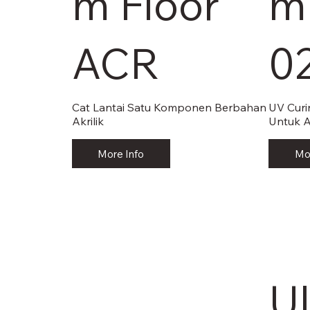
m Floor
m
ACR
0
Cat Lantai Satu Komponen Berbahan
UV Curi
Akrilik
Untuk 
More Info
Mo
U