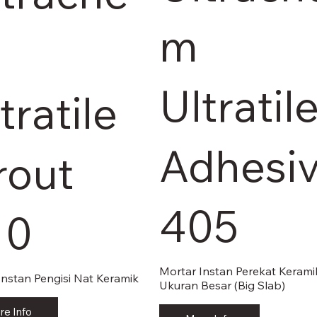
m
Ultratil
tratile
Adhesi
rout
405
10
Mortar Instan Perekat Kerami
nstan Pengisi Nat Keramik
Ukuran Besar (Big Slab)
re Info