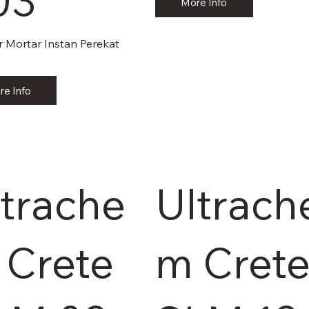
03
More Info
r Mortar Instan Perekat
k
re Info
ltrache
Ultrach
 Crete
m Cret