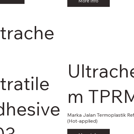
More Info
ltrache
Ultrach
tratile
m TPR
dhesive
Marka Jalan Termoplastik Refl
(Hot-applied)