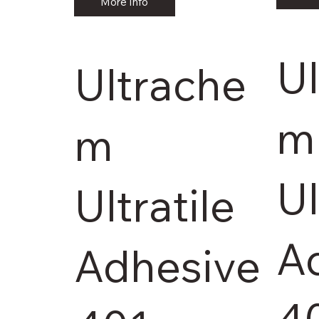
More Info
U
Ultrache
m
m
Ul
Ultratile
A
Adhesive