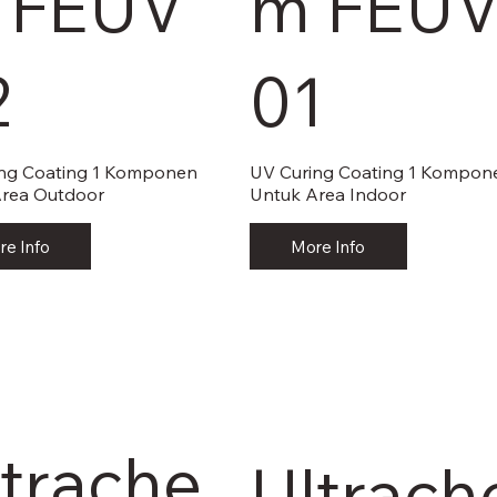
 FEUV
m FEU
2
01
ng Coating 1 Komponen
UV Curing Coating 1 Kompon
Area Outdoor
Untuk Area Indoor
re Info
More Info
ltrache
Ultrach