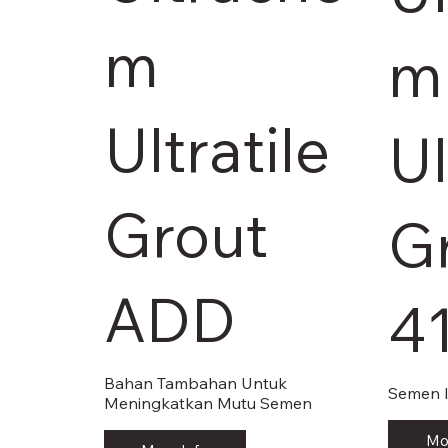
m
m
Ultratile
Ul
Grout
G
ADD
4
Bahan Tambahan Untuk
Semen I
Meningkatkan Mutu Semen
Mo