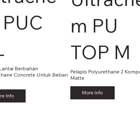
 PUC
m PU
L
TOP M
 Lantai Berbahan
Pelapis Polyurethane 2 Kom
thane Concrete Untuk Beban
Matte
More Info
re Info