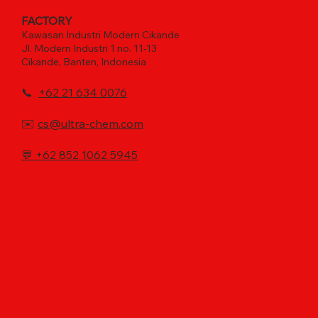
FACTORY
Kawasan Industri Modern Cikande
Jl. Modern Industri 1 no. 11-13
Cikande, Banten, Indonesia
📞
+62 21 634 0076
✉️
cs@ultra-chem.com
💬
+62 852 1062 5945