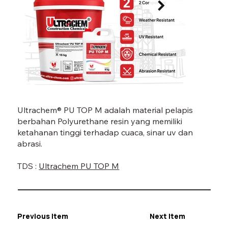
PU TOP M-09.jpg
PU TO
Ultrachem® PU TOP M adalah material pelapis
berbahan Polyurethane resin yang memiliki
ketahanan tinggi terhadap cuaca, sinar uv dan
abrasi.
TDS :
Ultrachem PU TOP M
Previous Item
Next Item