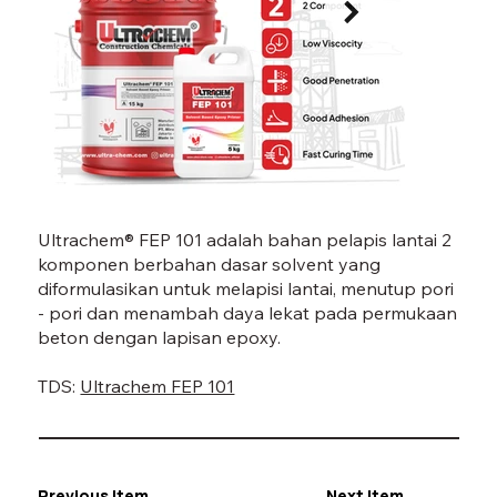
FEP 101-07.jpg
FEP 1
Ultrachem® FEP 101 adalah bahan pelapis lantai 2
komponen berbahan dasar solvent yang
diformulasikan untuk melapisi lantai, menutup pori
- pori dan menambah daya lekat pada permukaan
beton dengan lapisan epoxy.
TDS:
Ultrachem FEP 101
Previous Item
Next Item