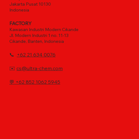
Jakarta Pusat 10130
Indonesia
FACTORY
Kawasan Industri Modern Cikande
Jl. Modern Industri 1 no. 11-13
Cikande, Banten, Indonesia
📞
+62 21 634 0076
✉️
cs@ultra-chem.com
💬
+62 852 1062 5945