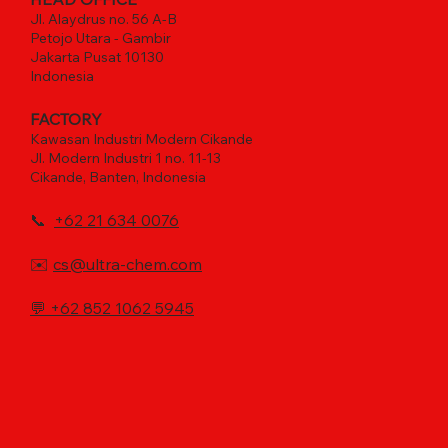
Jl. Alaydrus no. 56 A-B
Petojo Utara - Gambir
Jakarta Pusat 10130
Indonesia
FACTORY
Kawasan Industri Modern Cikande
Jl. Modern Industri 1 no. 11-13
Cikande, Banten, Indonesia
📞
+62 21 634 0076
✉️
cs@ultra-chem.com
💬
+62 852 1062 5945