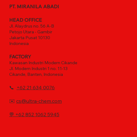
PT. MIRANILA ABADI
HEAD OFFICE
Jl. Alaydrus no. 56 A-B
Petojo Utara - Gambir
Jakarta Pusat 10130
Indonesia
FACTORY
Kawasan Industri Modern Cikande
Jl. Modern Industri 1 no. 11-13
Cikande, Banten, Indonesia
📞
+62 21 634 0076
✉️
cs@ultra-chem.com
💬
+62 852 1062 5945