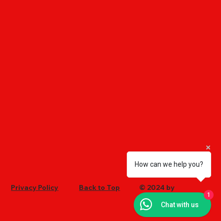
How can we help you?
Privacy Policy
Back to Top
© 2024 by
1
Ultrachem
Chat with us