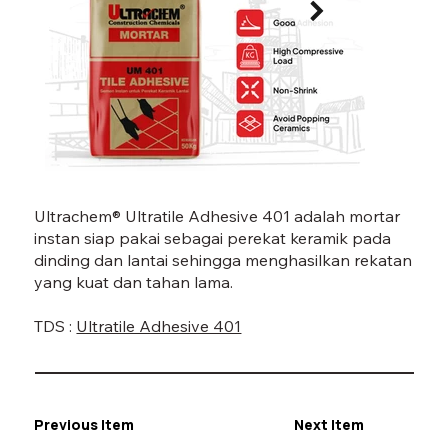
UM 401-01.jpg
UM 40
Ultrachem® Ultratile Adhesive 401 adalah mortar
instan siap pakai sebagai perekat keramik pada
dinding dan lantai sehingga menghasilkan rekatan
yang kuat dan tahan lama.
TDS :
Ultratile Adhesive 401
Previous Item
Next Item