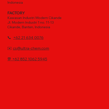
Indonesia
FACTORY
Kawasan Industri Modern Cikande
Jl. Modern Industri 1 no. 11-13
Cikande, Banten, Indonesia
📞
+62 21 634 0076
✉️
cs@ultra-chem.com
💬
+62 852 1062 5945