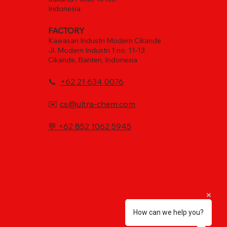
Indonesia
FACTORY
Kawasan Industri Modern Cikande
Jl. Modern Industri 1 no. 11-13
Cikande, Banten, Indonesia
📞
+62 21 634 0076
✉️
cs@ultra-chem.com
💬
+62 852 1062 5945
How can we help you?