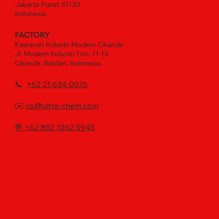
Jakarta Pusat 10130
Indonesia
FACTORY
Kawasan Industri Modern Cikande
Jl. Modern Industri 1 no. 11-13
Cikande, Banten, Indonesia
📞
+62 21 634 0076
✉️
cs@ultra-chem.com
💬
+62 852 1062 5945