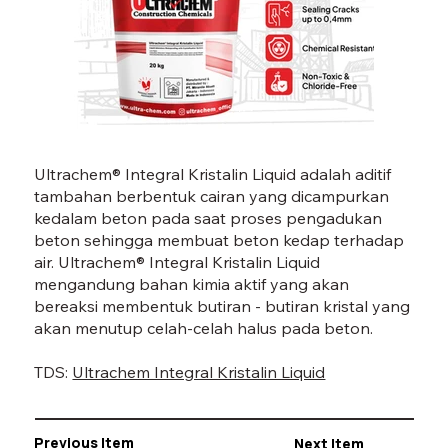
INTEGRAL KRISTALIN
IN
Ultrachem® Integral Kristalin Liquid adalah aditif
LIQUID-05.jpg
LI
tambahan berbentuk cairan yang dicampurkan
kedalam beton pada saat proses pengadukan
beton sehingga membuat beton kedap terhadap
air. Ultrachem® Integral Kristalin Liquid
mengandung bahan kimia aktif yang akan
bereaksi membentuk butiran - butiran kristal yang
akan menutup celah-celah halus pada beton.
TDS:
Ultrachem Integral Kristalin Liquid
Previous Item
Next Item