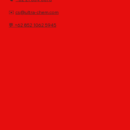
✉️
cs@ultra-chem.com
💬
+62 852 1062 5945