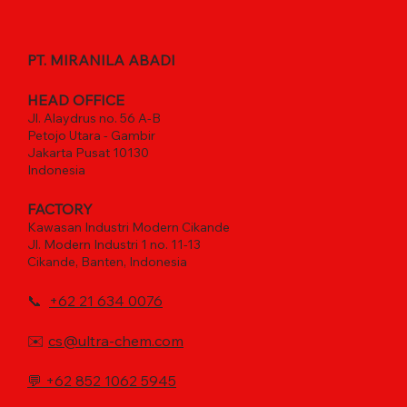
PT. MIRANILA ABADI
HEAD OFFICE
Jl. Alaydrus no. 56 A-B
Petojo Utara - Gambir
Jakarta Pusat 10130
Indonesia
FACTORY
Kawasan Industri Modern Cikande
Jl. Modern Industri 1 no. 11-13
Cikande, Banten, Indonesia
📞
+62 21 634 0076
✉️
cs@ultra-chem.com
💬
+62 852 1062 5945