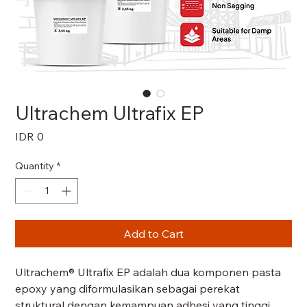
Ultrachem Ultrafix EP
Price
IDR 0
Quantity
*
Add to Cart
Ultrachem® Ultrafix EP adalah dua komponen pasta
epoxy yang diformulasikan sebagai perekat
struktural dengan kemampuan adhesi yang tinggi