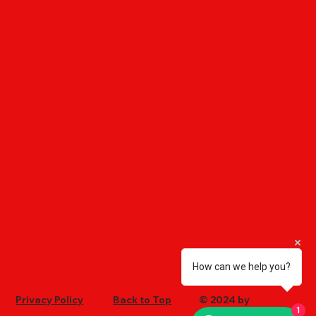
How can we help you?
Privacy Policy
Back to Top
© 2024 by
1
Ultrachem