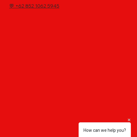
💬
+62 852 1062 5945
How can we help you?