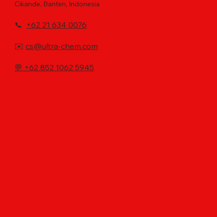
Cikande, Banten, Indonesia
📞
+62 21 634 0076
✉️
cs@ultra-chem.com
💬
+62 852 1062 5945