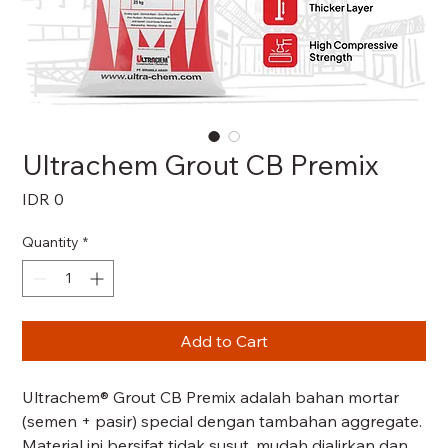
Ultrachem Grout CB Premix
Price
IDR 0
Quantity
*
Add to Cart
Ultrachem® Grout CB Premix adalah bahan mortar
(semen + pasir) special dengan tambahan aggregate.
Material ini bersifat tidak susut, mudah dialirkan dan