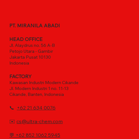
PT. MIRANILA ABADI
HEAD OFFICE
Jl. Alaydrus no. 56 A-B
Petojo Utara - Gambir
Jakarta Pusat 10130
Indonesia
FACTORY
Kawasan Industri Modern Cikande
Jl. Modern Industri 1 no. 11-13
Cikande, Banten, Indonesia
📞
+62 21 634 0076
✉️
cs@ultra-chem.com
💬
+62 852 1062 5945