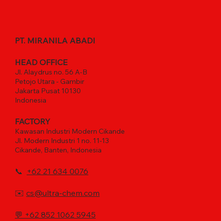
PT. MIRANILA ABADI
HEAD OFFICE
Jl. Alaydrus no. 56 A-B
Petojo Utara - Gambir
Jakarta Pusat 10130
Indonesia
FACTORY
Kawasan Industri Modern Cikande
Jl. Modern Industri 1 no. 11-13
Cikande, Banten, Indonesia
📞
+62 21 634 0076
✉️
cs@ultra-chem.com
💬
+62 852 1062 5945