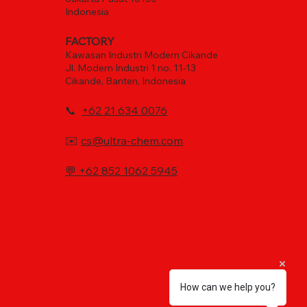
Indonesia
FACTORY
Kawasan Industri Modern Cikande
Jl. Modern Industri 1 no. 11-13
Cikande, Banten, Indonesia
📞
+62 21 634 0076
✉️
cs@ultra-chem.com
💬
+62 852 1062 5945
How can we help you?