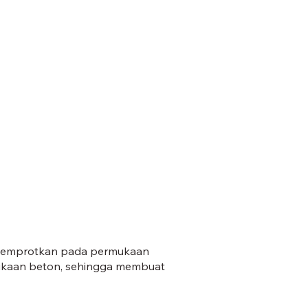
B-08.jpg
disemprotkan pada permukaan
ukaan beton, sehingga membuat