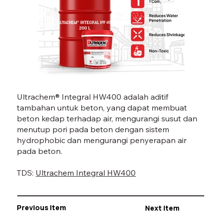
INTEGRAL HW 400-01.jpg
IN
Ultrachem® Integral HW400 adalah aditif
tambahan untuk beton, yang dapat membuat
beton kedap terhadap air, mengurangi susut dan
menutup pori pada beton dengan sistem
hydrophobic dan mengurangi penyerapan air
pada beton.
TDS:
Ultrachem Integral HW400
Previous Item
Next Item