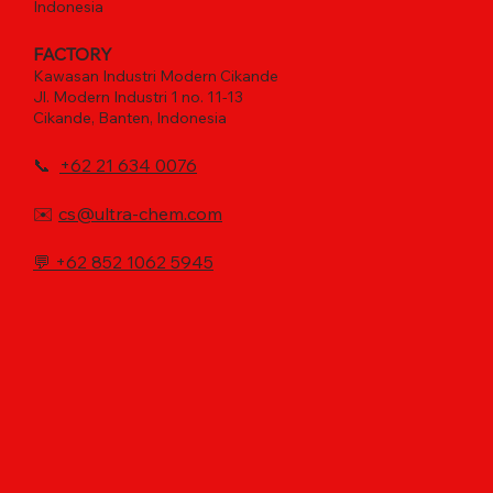
Indonesia
FACTORY
Kawasan Industri Modern Cikande
Jl. Modern Industri 1 no. 11-13
Cikande, Banten, Indonesia
📞
+62 21 634 0076
✉️
cs@ultra-chem.com
💬
+62 852 1062 5945