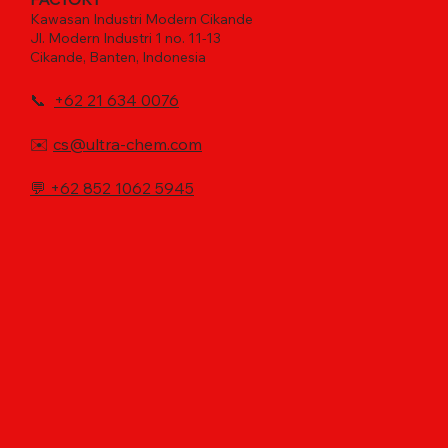
Kawasan Industri Modern Cikande
Jl. Modern Industri 1 no. 11-13
Cikande, Banten, Indonesia
📞
+62 21 634 0076
✉️
cs@ultra-chem.com
💬
+62 852 1062 5945