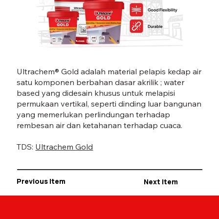
GOLD-03.jpg
GO
Ultrachem® Gold adalah material pelapis kedap air
satu komponen berbahan dasar akrilik ; water
based yang didesain khusus untuk melapisi
permukaan vertikal, seperti dinding luar bangunan
yang memerlukan perlindungan terhadap
rembesan air dan ketahanan terhadap cuaca.
TDS:
Ultrachem Gold
Previous Item
Next Item