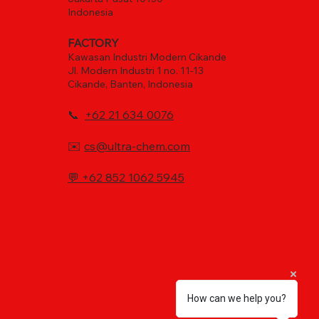
Indonesia
FACTORY
Kawasan Industri Modern Cikande
Jl. Modern Industri 1 no. 11-13
Cikande, Banten, Indonesia
📞
+62 21 634 0076
✉️
cs@ultra-chem.com
💬
+62 852 1062 5945
How can we help you?