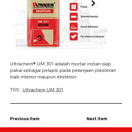
UM 301-07.jpg
UM 30
Ultrachem® UM 301 adalah mortar instan siap
pakai sebagai pelapis pada pekerjaan plesteran
baik interior maupun eksterior.
TDS :
Ultrachem UM 301
Previous Item
Next Item