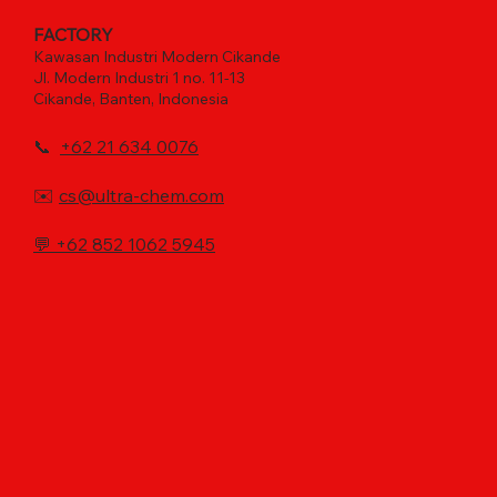
FACTORY
Kawasan Industri Modern Cikande
Jl. Modern Industri 1 no. 11-13
Cikande, Banten, Indonesia
📞
+62 21 634 0076
✉️
cs@ultra-chem.com
💬
+62 852 1062 5945