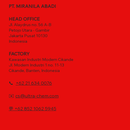
PT. MIRANILA ABADI
HEAD OFFICE
Jl. Alaydrus no. 56 A-B
Petojo Utara - Gambir
Jakarta Pusat 10130
Indonesia
FACTORY
Kawasan Industri Modern Cikande
Jl. Modern Industri 1 no. 11-13
Cikande, Banten, Indonesia
📞
+62 21 634 0076
✉️
cs@ultra-chem.com
💬
+62 852 1062 5945