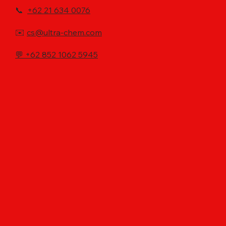
📞
+62 21 634 0076
✉️
cs@ultra-chem.com
💬
+62 852 1062 5945