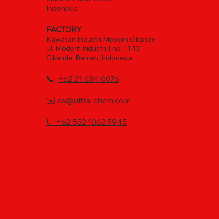
Indonesia
FACTORY
Kawasan Industri Modern Cikande
Jl. Modern Industri 1 no. 11-13
Cikande, Banten, Indonesia
📞
+62 21 634 0076
✉️
cs@ultra-chem.com
💬
+62 852 1062 5945