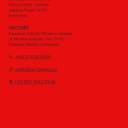
Petojo Utara - Gambir
Jakarta Pusat 10130
Indonesia
FACTORY
Kawasan Industri Modern Cikande
Jl. Modern Industri 1 no. 11-13
Cikande, Banten, Indonesia
📞
+62 21 634 0076
✉️
cs@ultra-chem.com
💬
+62 852 1062 5945