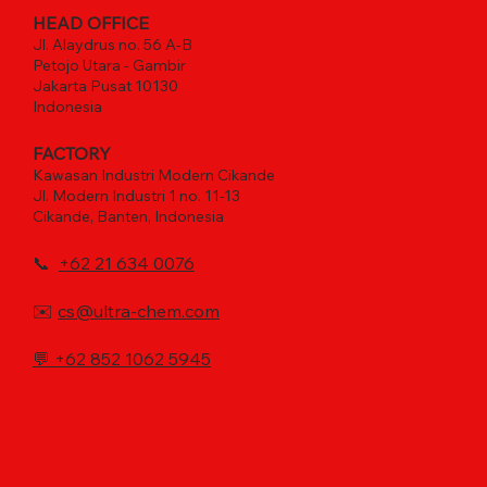
HEAD OFFICE
Jl. Alaydrus no. 56 A-B
Petojo Utara - Gambir
Jakarta Pusat 10130
Indonesia
FACTORY
Kawasan Industri Modern Cikande
Jl. Modern Industri 1 no. 11-13
Cikande, Banten, Indonesia
📞
+62 21 634 0076
✉️
cs@ultra-chem.com
💬
+62 852 1062 5945