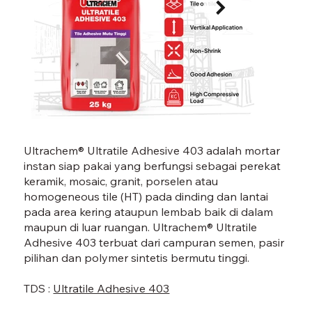
ADHESIVE 403-01.jpg
ADHES
Ultrachem® Ultratile Adhesive 403 adalah mortar
instan siap pakai yang berfungsi sebagai perekat
keramik, mosaic, granit, porselen atau
homogeneous tile (HT) pada dinding dan lantai
pada area kering ataupun lembab baik di dalam
maupun di luar ruangan. Ultrachem® Ultratile
Adhesive 403 terbuat dari campuran semen, pasir
pilihan dan polymer sintetis bermutu tinggi.
TDS :
Ultratile Adhesive 403