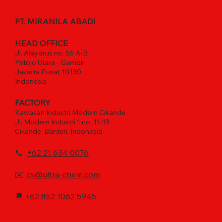
PT. MIRANILA ABADI
HEAD OFFICE
Jl. Alaydrus no. 56 A-B
Petojo Utara - Gambir
Jakarta Pusat 10130
Indonesia
FACTORY
Kawasan Industri Modern Cikande
Jl. Modern Industri 1 no. 11-13
Cikande, Banten, Indonesia
📞
+62 21 634 0076
✉️
cs@ultra-chem.com
💬
+62 852 1062 5945