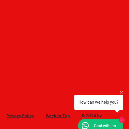
How can we help you?
Privacy Policy
Back to Top
© 2024 by
1
Ultrachem
Chat with us