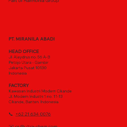
Part of Harmonia Group
PT. MIRANILA ABADI
HEAD OFFICE
Jl. Alaydrus no. 56 A-B
Petojo Utara - Gambir
Jakarta Pusat 10130
Indonesia
FACTORY
Kawasan Industri Modern Cikande
Jl. Modern Industri 1 no. 11-13
Cikande, Banten, Indonesia
📞
+62 21 634 0076
✉️
cs@ultra-chem.com