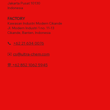
Jakarta Pusat 10130
Indonesia
FACTORY
Kawasan Industri Modern Cikande
Jl. Modern Industri 1 no. 11-13
Cikande, Banten, Indonesia
📞
+62 21 634 0076
✉️
cs@ultra-chem.com
💬
+62 852 1062 5945