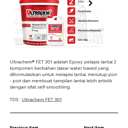
FET 301-05.jpg
FET 3
Ultrachem® FET 301 adalah Epoxy pelapis lantai 2
komponen berbahan dasar water based yang
diformulasikan untuk melapisi lantai, menutup pori
- pori dan membuat tampilan lantai lebih artistik
dengan sifat self-smoothing.
TDS :
Ultrachem FET 301
Previous Item
Next Item