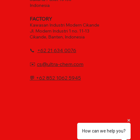
Indonesia
FACTORY
Kawasan Industri Modern Cikande
Jl. Modern Industri 1 no. 11-13
Cikande, Banten, Indonesia
📞
+62 21 634 0076
✉️
cs@ultra-chem.com
💬
+62 852 1062 5945
How can we help you?