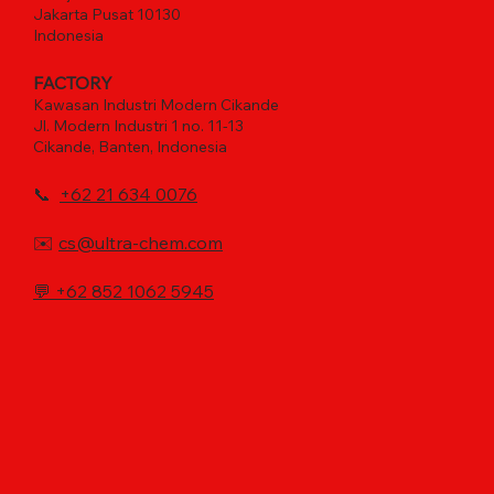
Jakarta Pusat 10130
Indonesia
FACTORY
Kawasan Industri Modern Cikande
Jl. Modern Industri 1 no. 11-13
Cikande, Banten, Indonesia
📞
+62 21 634 0076
✉️
cs@ultra-chem.com
💬
+62 852 1062 5945