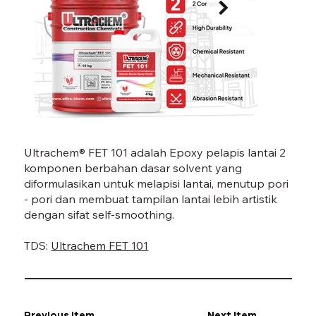
FET 101-07.jpg
FET 1
Ultrachem® FET 101 adalah Epoxy pelapis lantai 2
komponen berbahan dasar solvent yang
diformulasikan untuk melapisi lantai, menutup pori
- pori dan membuat tampilan lantai lebih artistik
dengan sifat self-smoothing.
TDS:
Ultrachem FET 101
Previous Item
Next Item