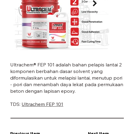
FEP 101-07.jpg
FEP 1
Ultrachem® FEP 101 adalah bahan pelapis lantai 2
komponen berbahan dasar solvent yang
diformulasikan untuk melapisi lantai, menutup pori
- pori dan menambah daya lekat pada permukaan
beton dengan lapisan epoxy.
TDS:
Ultrachem FEP 101
Previous Item
Next Item