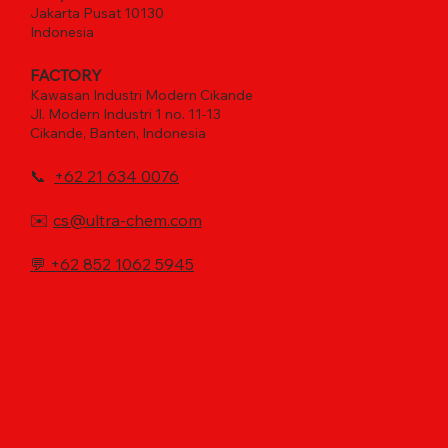
Jakarta Pusat 10130
Indonesia
FACTORY
Kawasan Industri Modern Cikande
Jl. Modern Industri 1 no. 11-13
Cikande, Banten, Indonesia
📞
+62 21 634 0076
✉️
cs@ultra-chem.com
💬
+62 852 1062 5945