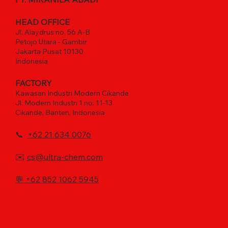
HEAD OFFICE
Jl. Alaydrus no. 56 A-B
Petojo Utara - Gambir
Jakarta Pusat 10130
Indonesia
FACTORY
Kawasan Industri Modern Cikande
Jl. Modern Industri 1 no. 11-13
Cikande, Banten, Indonesia
📞
+62 21 634 0076
✉️
cs@ultra-chem.com
💬
+62 852 1062 5945