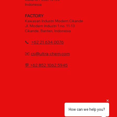
Indonesia
FACTORY
Kawasan Industri Modern Cikande
Jl. Modern Industri 1 no. 11-13
Cikande, Banten, Indonesia
📞
+62 21 634 0076
✉️
cs@ultra-chem.com
💬
+62 852 1062 5945
How can we help you?