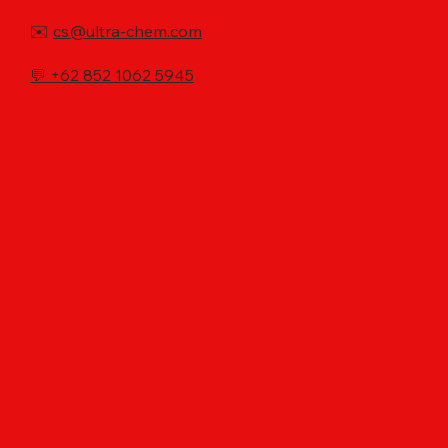
✉️
cs@ultra-chem.com
💬
+62 852 1062 5945