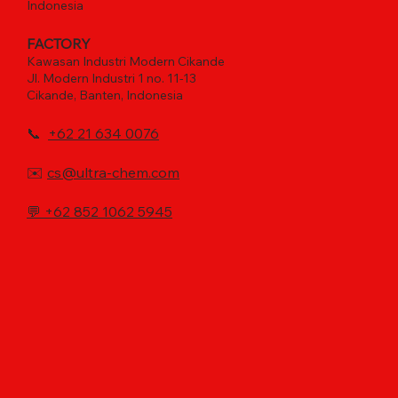
Indonesia
FACTORY
Kawasan Industri Modern Cikande
Jl. Modern Industri 1 no. 11-13
Cikande, Banten, Indonesia
📞
+62 21 634 0076
✉️
cs@ultra-chem.com
💬
+62 852 1062 5945