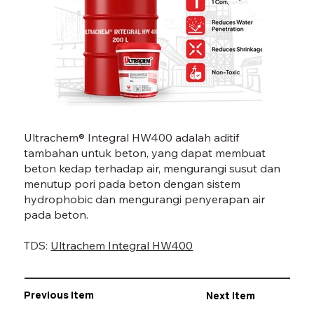
INTEGRAL HW 400-01.jpg
IN
Ultrachem® Integral HW400 adalah aditif
tambahan untuk beton, yang dapat membuat
beton kedap terhadap air, mengurangi susut dan
menutup pori pada beton dengan sistem
hydrophobic dan mengurangi penyerapan air
pada beton.
TDS:
Ultrachem Integral HW400
Previous Item
Next Item