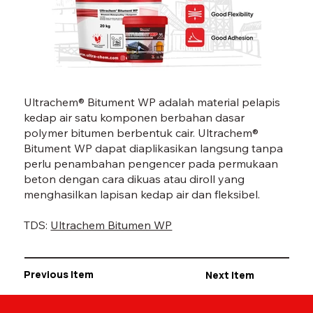
BITUMENT WP-01.jpg
BI
Ultrachem® Bitument WP adalah material pelapis
kedap air satu komponen berbahan dasar
polymer bitumen berbentuk cair. Ultrachem®
Bitument WP dapat diaplikasikan langsung tanpa
perlu penambahan pengencer pada permukaan
beton dengan cara dikuas atau diroll yang
menghasilkan lapisan kedap air dan fleksibel.
TDS:
Ultrachem Bitumen WP
Previous Item
Next Item