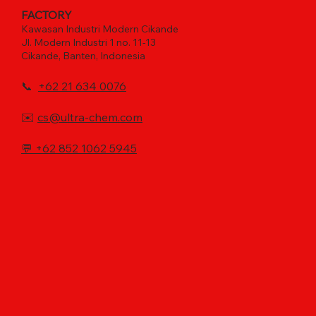
FACTORY
Kawasan Industri Modern Cikande
Jl. Modern Industri 1 no. 11-13
Cikande, Banten, Indonesia
📞
+62 21 634 0076
✉️
cs@ultra-chem.com
💬
+62 852 1062 5945