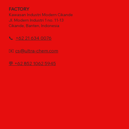
FACTORY
Kawasan Industri Modern Cikande
Jl. Modern Industri 1 no. 11-13
Cikande, Banten, Indonesia
📞
+62 21 634 0076
✉️
cs@ultra-chem.com
💬
+62 852 1062 5945