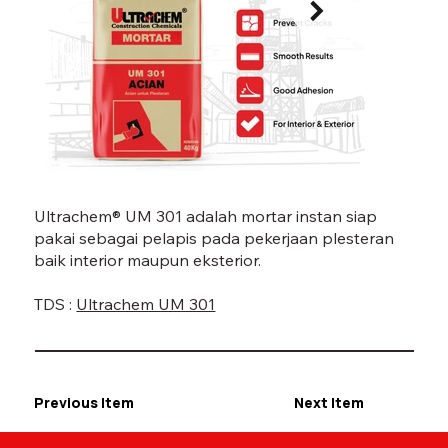
UM 301-07.jpg
UM 30
Ultrachem® UM 301 adalah mortar instan siap
pakai sebagai pelapis pada pekerjaan plesteran
baik interior maupun eksterior.
TDS :
Ultrachem UM 301
Previous Item
Next Item