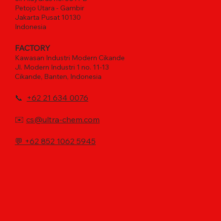
Petojo Utara - Gambir
Jakarta Pusat 10130
Indonesia
FACTORY
Kawasan Industri Modern Cikande
Jl. Modern Industri 1 no. 11-13
Cikande, Banten, Indonesia
📞
+62 21 634 0076
✉️
cs@ultra-chem.com
💬
+62 852 1062 5945