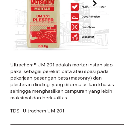
UM 201-05.jpg
UM 20
Ultrachem® UM 201 adalah mortar instan siap
pakai sebagai perekat bata atau spasi pada
pekerjaan pasangan bata (masonry) dan
plesteran dinding, yang diformulasikan khusus
sehingga menghasilkan campuran yang lebih
maksimal dan berkualitas.
TDS :
Ultrachem UM 201