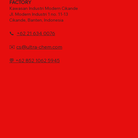
FACTORY
Kawasan Industri Modern Cikande
Jl. Modern Industri 1 no. 11-13
Cikande, Banten, Indonesia
📞
+62 21 634 0076
✉️
cs@ultra-chem.com
💬
+62 852 1062 5945