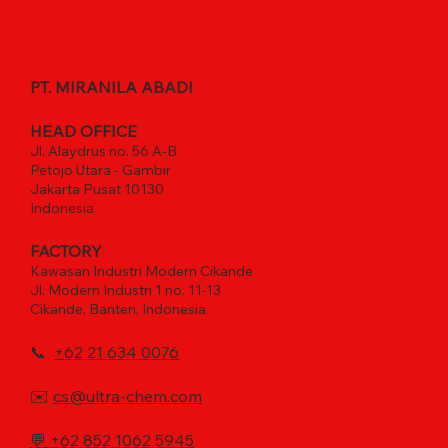
PT. MIRANILA ABADI
HEAD OFFICE
Jl. Alaydrus no. 56 A-B
Petojo Utara - Gambir
Jakarta Pusat 10130
Indonesia
FACTORY
Kawasan Industri Modern Cikande
Jl. Modern Industri 1 no. 11-13
Cikande, Banten, Indonesia
📞
+62 21 634 0076
✉️
cs@ultra-chem.com
💬
+62 852 1062 5945