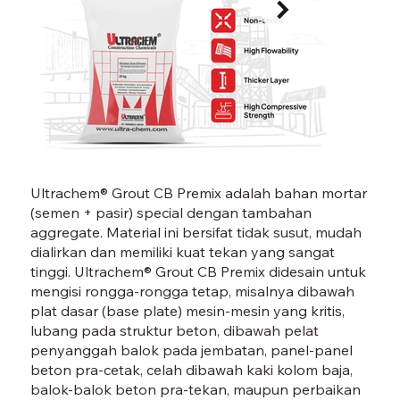
GROUT CB PREMIX-01.jpg
GROU
Ultrachem® Grout CB Premix adalah bahan mortar
(semen + pasir) special dengan tambahan
aggregate. Material ini bersifat tidak susut, mudah
dialirkan dan memiliki kuat tekan yang sangat
tinggi. Ultrachem® Grout CB Premix didesain untuk
mengisi rongga-rongga tetap, misalnya dibawah
plat dasar (base plate) mesin-mesin yang kritis,
lubang pada struktur beton, dibawah pelat
penyanggah balok pada jembatan, panel-panel
beton pra-cetak, celah dibawah kaki kolom baja,
balok-balok beton pra-tekan, maupun perbaikan