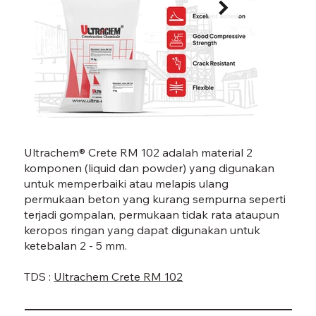
CRETE RM 102-03.jpg
CRETE
Ultrachem® Crete RM 102 adalah material 2
komponen (liquid dan powder) yang digunakan
untuk memperbaiki atau melapis ulang
permukaan beton yang kurang sempurna seperti
terjadi gompalan, permukaan tidak rata ataupun
keropos ringan yang dapat digunakan untuk
ketebalan 2 - 5 mm.
TDS :
Ultrachem Crete RM 102