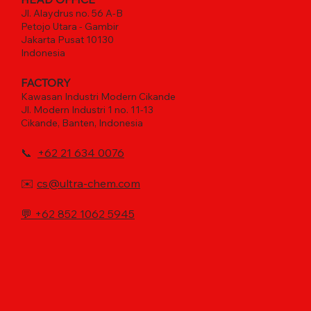
Jl. Alaydrus no. 56 A-B
Petojo Utara - Gambir
Jakarta Pusat 10130
Indonesia
FACTORY
Kawasan Industri Modern Cikande
Jl. Modern Industri 1 no. 11-13
Cikande, Banten, Indonesia
📞
+62 21 634 0076
✉️
cs@ultra-chem.com
💬
+62 852 1062 5945