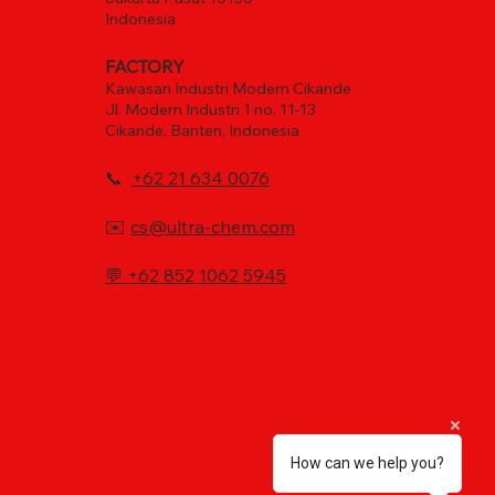
Indonesia
FACTORY
Kawasan Industri Modern Cikande
Jl. Modern Industri 1 no. 11-13
Cikande, Banten, Indonesia
📞
+62 21 634 0076
✉️
cs@ultra-chem.com
💬
+62 852 1062 5945
How can we help you?