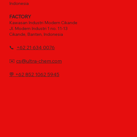
Indonesia
FACTORY
Kawasan Industri Modern Cikande
Jl. Modern Industri 1 no. 11-13
Cikande, Banten, Indonesia
📞
+62 21 634 0076
✉️
cs@ultra-chem.com
💬
+62 852 1062 5945