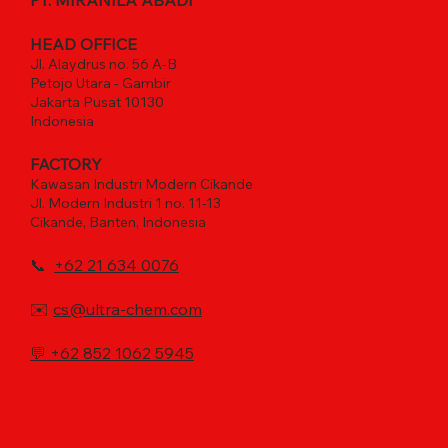
HEAD OFFICE
Jl. Alaydrus no. 56 A-B
Petojo Utara - Gambir
Jakarta Pusat 10130
Indonesia
FACTORY
Kawasan Industri Modern Cikande
Jl. Modern Industri 1 no. 11-13
Cikande, Banten, Indonesia
📞
+62 21 634 0076
✉️
cs@ultra-chem.com
💬
+62 852 1062 5945