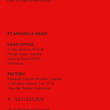
Part of Harmonia Group
PT. MIRANILA ABADI
HEAD OFFICE
Jl. Alaydrus no. 56 A-B
Petojo Utara - Gambir
Jakarta Pusat 10130
Indonesia
FACTORY
Kawasan Industri Modern Cikande
Jl. Modern Industri 1 no. 11-13
Cikande, Banten, Indonesia
📞
+62 21 634 0076
✉️
cs@ultra-chem.com